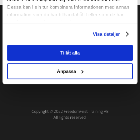
Dessa kan i sin tur kombinera informationen med annan
information som du har tillhandahållit eller som de har
samlat in när du har använt deras tjänster.
Visa detaljer
Tillåt alla
Kontakta oss
Personuppgiftspolicy
Köpvillkor
Anpassa
Copyright © 2022 FreedomFirst Training AB
All rights reserved.