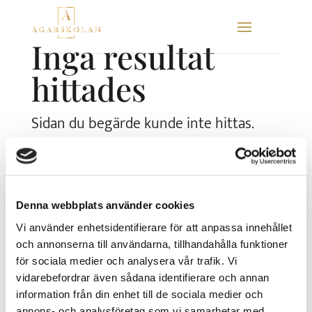
Skip
to
Inga resultat
content
hittades
Sidan du begärde kunde inte hittas.
Försök förfina din sökning eller använd
navigeringen ovan för att lokalisera
inlägget.
Denna webbplats använder cookies
Sök
Vi använder enhetsidentifierare för att anpassa innehållet
efter:
och annonserna till användarna, tillhandahålla funktioner
för sociala medier och analysera vår trafik. Vi
Senaste kommentarer
vidarebefordrar även sådana identifierare och annan
information från din enhet till de sociala medier och
annons- och analysföretag som vi samarbetar med.