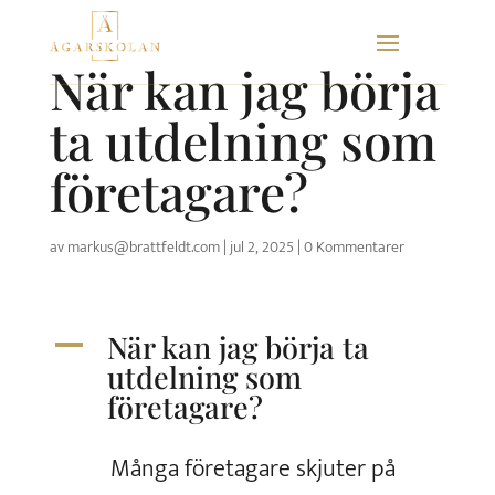
Skip
to
När kan jag börja
content
ta utdelning som
företagare?
av
markus@brattfeldt.com
|
jul 2, 2025
|
0 Kommentarer
När kan jag börja ta
A
utdelning som
företagare?
Många företagare skjuter på