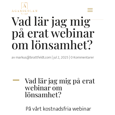
Skip
to
Vad lär jag mig
content
på erat webinar
om lönsamhet?
av
markus@brattfeldt.com
|
jul 2, 2025
|
0 Kommentarer
Vad lär jag mig på erat
A
webinar om
lönsamhet?
På vårt kostnadsfria webinar