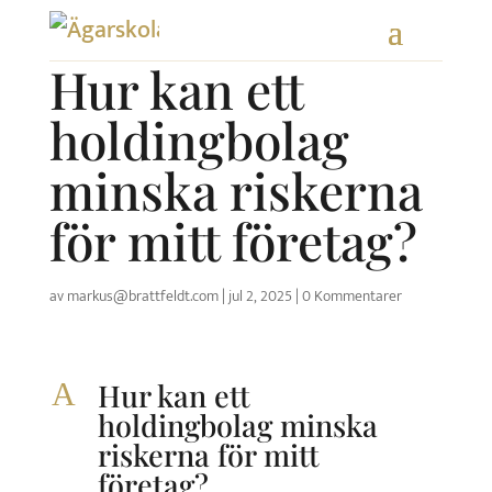
Skip
to
Hur kan ett
content
holdingbolag
minska riskerna
för mitt företag?
av
markus@brattfeldt.com
|
jul 2, 2025
|
0 Kommentarer
A
Hur kan ett
holdingbolag minska
riskerna för mitt
företag?