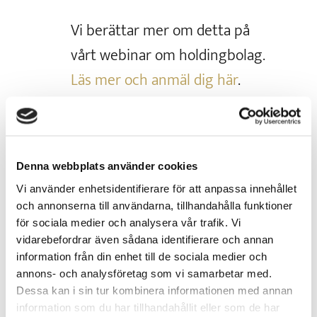
Vi berättar mer om detta på
vårt webinar om holdingbolag.
Läs mer och anmäl dig här
.
Denna webbplats använder cookies
Skicka kommentar
Vi använder enhetsidentifierare för att anpassa innehållet
Din e-postadress kommer inte
och annonserna till användarna, tillhandahålla funktioner
för sociala medier och analysera vår trafik. Vi
publiceras.
Obligatoriska fält är märkta
vidarebefordrar även sådana identifierare och annan
*
information från din enhet till de sociala medier och
annons- och analysföretag som vi samarbetar med.
Dessa kan i sin tur kombinera informationen med annan
information som du har tillhandahållit eller som de har