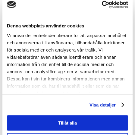
Kort sagt: Holdingbolaget är
ett smart verktyg för dig som
Denna webbplats använder cookies
vill planera långsiktigt och
Vi använder enhetsidentifierare för att anpassa innehållet
säkra ditt företags framtid.
och annonserna till användarna, tillhandahålla funktioner
för sociala medier och analysera vår trafik. Vi
Anmäl dig till Ägarskolans fria
vidarebefordrar även sådana identifierare och annan
information från din enhet till de sociala medier och
webinar om just holdingbolag
annons- och analysföretag som vi samarbetar med.
här
Dessa kan i sin tur kombinera informationen med annan
information som du har tillhandahållit eller som de har
samlat in när du har använt deras tjänster.
Visa detaljer
Skicka kommentar
Tillåt alla
Din e-postadress kommer inte