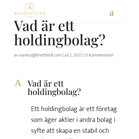
Skip
to
Vad är ett
content
holdingbolag?
av
markus@brattfeldt.com
|
jul 2, 2025
|
0 Kommentarer
A
Vad är ett
holdingbolag?
Ett holdingbolag är ett företag
som äger aktier i andra bolag i
syfte att skapa en stabil och