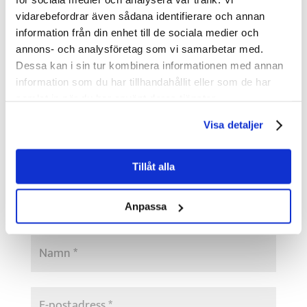
Din e-postadress kommer inte
vidarebefordrar även sådana identifierare och annan
information från din enhet till de sociala medier och
publiceras.
Obligatoriska fält är märkta
annons- och analysföretag som vi samarbetar med.
*
Dessa kan i sin tur kombinera informationen med annan
information som du har tillhandahållit eller som de har
samlat in när du har använt deras tjänster.
Visa detaljer
Tillåt alla
Anpassa