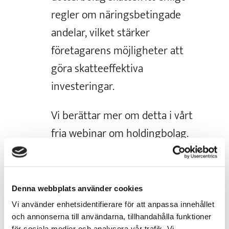
regler om näringsbetingade
andelar, vilket stärker
företagarens möjligheter att
göra skatteeffektiva
investeringar.
Vi berättar mer om detta i vårt
fria webinar om holdingbolag.
Anmäl dig här
.
Denna webbplats använder cookies
Vi använder enhetsidentifierare för att anpassa innehållet
Skicka kommentar
och annonserna till användarna, tillhandahålla funktioner
för sociala medier och analysera vår trafik. Vi