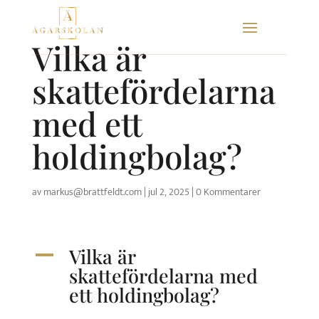
Skip
to
Vilka är
content
skattefördelarna
med ett
holdingbolag?
av
markus@brattfeldt.com
|
jul 2, 2025
|
0 Kommentarer
Vilka är
A
skattefördelarna med
ett holdingbolag?